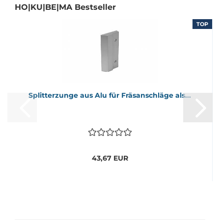
HO|KU|BE|MA Bestseller
P
TOP
Split­ter­zun­ge aus Alu für Fräs­an­schlä­ge als...
43,67 EUR