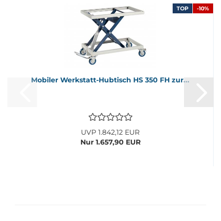
%
TOP
-10%
Mo­bi­ler Werkstatt-​​Hub­tisch HS 350 FH zur...
UVP 1.842,12 EUR
Nur 1.657,90 EUR