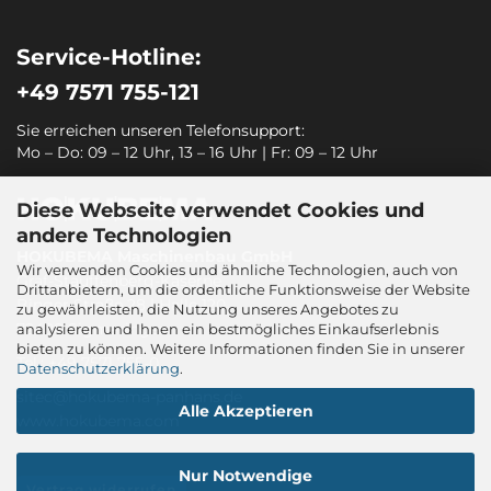
Service-Hotline:
+49 7571 755-121
Sie erreichen unseren Telefonsupport:
Mo – Do: 09 – 12 Uhr, 13 – 16 Uhr | Fr: 09 – 12 Uhr
Diese Webseite verwendet Cookies und
andere Technologien
HOKUBEMA Maschinenbau GmbH
Wir verwenden Cookies und ähnliche Technologien, auch von
Graf-Stauffenberg-Kaserne
Drittanbietern, um die ordentliche Funktionsweise der Website
Binger Straße 28 | Halle 120
zu gewährleisten, die Nutzung unseres Angebotes zu
72488 Sigmaringen
analysieren und Ihnen ein bestmögliches Einkaufserlebnis
bieten zu können. Weitere Informationen finden Sie in unserer
Tel.: +49 7571 755-0
Datenschutzerklärung
.
sitec@hokubema-panhans.de
Alle Akzeptieren
www.hokubema.com
Nur Notwendige
Vertrag widerrufen