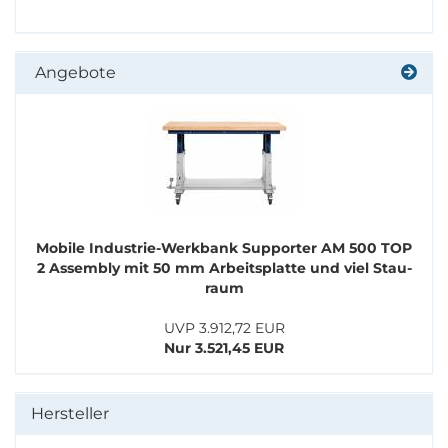
Angebote
Mo­bi­le Industrie-​​Werk­bank Sup­por­ter AM 500 TOP
2 As­sem­bly mit 50 mm Ar­beits­plat­te und viel Stau­
raum
UVP 3.912,72 EUR
Nur 3.521,45 EUR
Hersteller