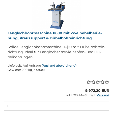
Lang­loch­bohr­ma­schi­ne 116|10 mit Zwei­he­bel­be­die­
nung, Kreuz­sup­port & Dü­bel­bohr­ein­rich­tung
So­li­de Lang­loch­bohr­ma­schi­ne 116|10 mit Dü­bel­bohr­ein­
rich­tung. Ideal für Lang­lö­cher sowie Zapfen-​ und Dü­
bel­boh­run­gen.
Lieferzeit: Auf Anfrage
(Ausland abweichend)
Gewicht:
200
kg je Stück
9.972,20 EUR
inkl. 19% MwSt. zzgl.
Versand
M