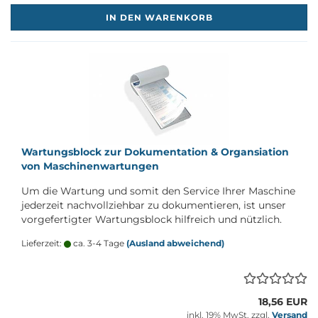
IN DEN WARENKORB
War­tungs­block zur Do­ku­men­ta­ti­on & Or­gan­sia­ti­on
von Ma­schi­nen­war­tun­gen
Um die War­tung und somit den Ser­vice Ihrer Ma­schi­ne
je­der­zeit nach­voll­zieh­bar zu do­ku­men­tie­ren, ist unser
vor­ge­fer­tig­ter War­tungs­block hilf­reich und nütz­lich.
Lieferzeit:
ca. 3-4 Tage
(Ausland abweichend)
18,56 EUR
inkl. 19% MwSt. zzgl.
Versand