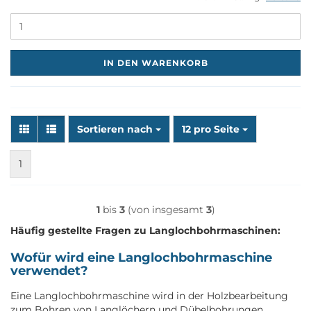
M
IN DEN WARENKORB
Sortieren nach
pro Seite
Sortieren nach
12 pro Seite
1
1
bis
3
(von insgesamt
3
)
Häufig gestellte Fragen zu Langlochbohrmaschinen:
Wofür wird eine Langlochbohrmaschine
verwendet?
Eine Langlochbohrmaschine wird in der Holzbearbeitung
zum Bohren von Langlöchern und Dübelbohrungen