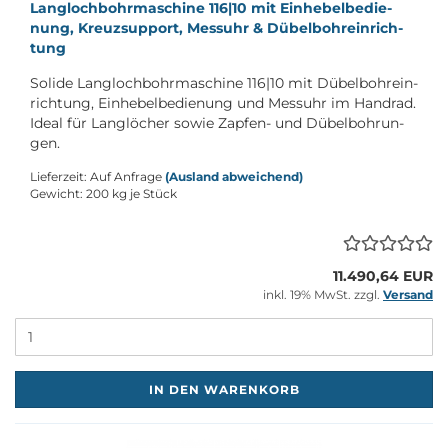
Lang­loch­bohr­ma­schi­ne 116|10 mit Ein­he­bel­be­die­
nung, Kreuz­sup­port, Mess­uhr & Dü­bel­bohr­ein­rich­
tung
So­li­de Lang­loch­bohr­ma­schi­ne 116|10 mit Dü­bel­bohr­ein­
rich­tung, Ein­he­bel­be­die­nung und Mess­uhr im Hand­rad.
Ideal für Lang­lö­cher sowie Zapfen-​ und Dü­bel­boh­run­
gen.
Lieferzeit: Auf Anfrage
(Ausland abweichend)
Gewicht:
200
kg je Stück
11.490,64 EUR
inkl. 19% MwSt. zzgl.
Versand
M
IN DEN WARENKORB