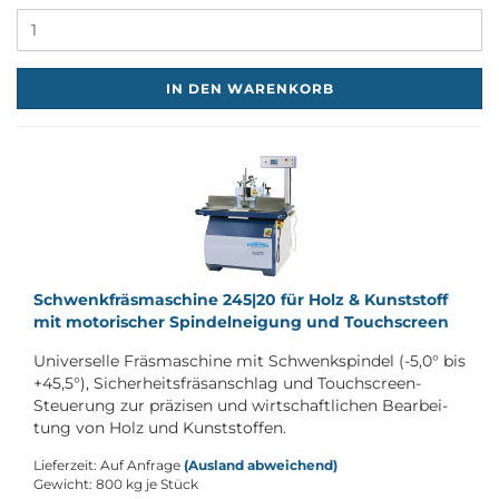
M
IN DEN WARENKORB
Schwenk­fräs­ma­schi­ne 245|20 für Holz & Kunst­stoff
mit mo­to­ri­scher Spin­del­nei­gung und Touch­screen
Uni­ver­sel­le Fräs­ma­schi­ne mit Schwenk­spin­del (-5,0° bis
+45,5°), Si­cher­heits­fräs­an­schlag und Touchscreen-​
Steuerung zur prä­zi­sen und wirt­schaft­li­chen Be­ar­bei­
tung von Holz und Kunst­stof­fen.
Lieferzeit: Auf Anfrage
(Ausland abweichend)
Gewicht:
800
kg je Stück