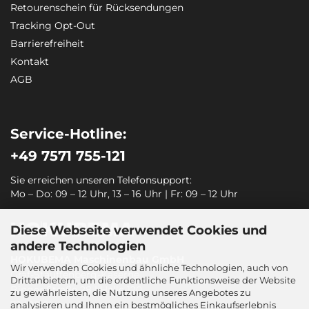
Retourenschein für Rücksendungen
Tracking Opt-Out
Barrierefreiheit
Kontakt
AGB
Service-Hotline:
+49 7571 755-121
Sie erreichen unseren Telefonsupport:
Mo – Do: 09 – 12 Uhr, 13 – 16 Uhr | Fr: 09 – 12 Uhr
Diese Webseite verwendet Cookies und
andere Technologien
HOKUBEMA Maschinenbau GmbH
Wir verwenden Cookies und ähnliche Technologien, auch von
Graf-Stauffenberg-Kaserne
Drittanbietern, um die ordentliche Funktionsweise der Website
Binger Straße 28 | Halle 120
zu gewährleisten, die Nutzung unseres Angebotes zu
72488 Sigmaringen
analysieren und Ihnen ein bestmögliches Einkaufserlebnis