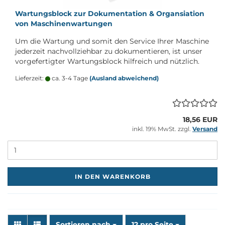
War­tungs­block zur Do­ku­men­ta­ti­on & Or­gan­sia­ti­on
von Ma­schi­nen­war­tun­gen
Um die War­tung und somit den Ser­vice Ihrer Ma­schi­ne
je­der­zeit nach­voll­zieh­bar zu do­ku­men­tie­ren, ist unser
vor­ge­fer­tig­ter War­tungs­block hilf­reich und nütz­lich.
Lieferzeit:
ca. 3-4 Tage
(Ausland abweichend)
18,56 EUR
inkl. 19% MwSt. zzgl.
Versand
M
IN DEN WARENKORB
Sortieren nach
pro Seite
Sortieren nach
12 pro Seite