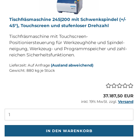
Tisch­fräs­ma­schi­ne 245|200 mit Schwenk­spin­del (+/-
45°), Touch­screen und stu­fen­lo­ser Dreh­zahl
Tisch­fräs­ma­schi­ne mit Touchscreen-​
Positioniersteuerung für Werk­zeug­hö­he und Spin­del­
nei­gung, Werkzeug-​ und Pro­gramm­spei­cher und zahl­
rei­chen Si­cher­heits­funk­tio­nen.
Lieferzeit: Auf Anfrage
(Ausland abweichend)
Gewicht:
880
kg je Stück
37.187,50 EUR
inkl. 19% MwSt. zzgl.
Versand
M
IN DEN WARENKORB