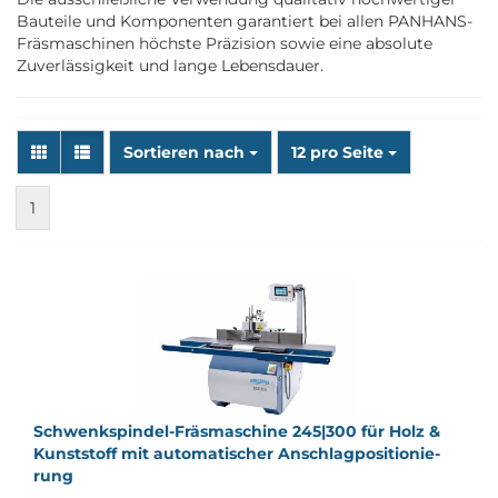
Bauteile und Komponenten garantiert bei allen PANHANS-
Fräsmaschinen höchste Präzision sowie eine absolute
Zuverlässigkeit und lange Lebensdauer.
Sortieren nach
pro Seite
Sortieren nach
12 pro Seite
1
Schwenkspindel-​​Fräs­ma­schi­ne 245|300 für Holz &
Kunst­stoff mit au­to­ma­ti­scher An­schlag­po­si­tio­nie­
rung