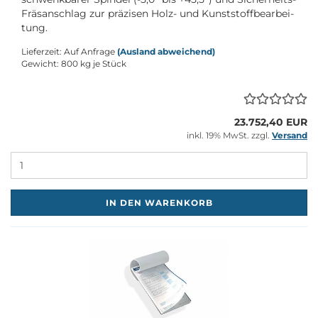
Fräsanschlag zur prä­zi­sen Holz- und Kunst­stoff­be­ar­bei­
tung.
Lieferzeit: Auf Anfrage
(Ausland abweichend)
Gewicht:
800
kg je Stück
23.752,40 EUR
inkl. 19% MwSt. zzgl.
Versand
M
IN DEN WARENKORB