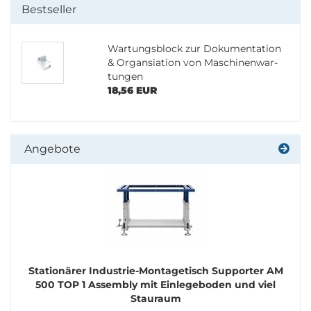
Bestseller
War­tungs­block zur Do­ku­men­ta­ti­on
& Or­gansia­ti­on von Ma­schi­nen­war­
tun­gen
18,56 EUR
Angebote
Sta­tio­nä­rer Industrie-​Montagetisch Sup­por­ter AM
500 TOP 1 As­sem­bly mit Ein­le­ge­bo­den und viel
Stau­raum