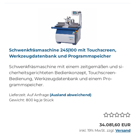
Schwenk­fräs­ma­schi­ne 245|100 mit Touch­screen,
Werk­zeug­da­ten­bank und Pro­gramm­spei­cher
Schwenk­fräs­ma­schi­ne mit einem zeit­ge­mä­ßen und si­
cher­heits­ge­rich­te­ten Be­dien­kon­zept, Touchscreen-​
Bedienung, Werk­zeug­da­ten­bank und einem Pro­
gramm­spei­cher.
Lieferzeit: Auf Anfrage
(Ausland abweichend)
Gewicht:
800
kg je Stück
34.081,60 EUR
inkl. 19% MwSt. zzgl.
Versand