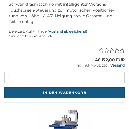
Schwenk­fräs­ma­schi­ne mit in­tel­li­gen­ter Vierachs-​
Touchscreen-Steuerung zur mo­to­ri­schen Po­si­tio­nie­
rung von Höhe, +/- 45° Nei­gung sowie Gesamt-​ und
Teil­an­schlag.
Lieferzeit: Auf Anfrage
(Ausland abweichend)
Gewicht:
1050
kg je Stück
46.172,00 EUR
inkl. 19% MwSt. zzgl.
Versand
M
IN DEN WARENKORB