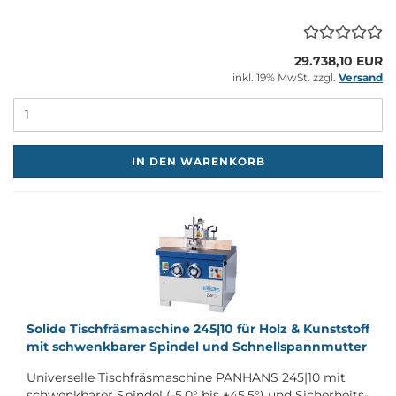
29.738,10 EUR
inkl. 19% MwSt. zzgl.
Versand
M
IN DEN WARENKORB
So­li­de Tisch­fräs­ma­schi­ne 245|10 für Holz & Kunst­stoff
mit schwenk­ba­rer Spin­del und Schnell­spann­mut­ter
Uni­ver­sel­le Tisch­fräs­ma­schi­ne PAN­HANS 245|10 mit
schwenk­ba­rer Spin­del (-5,0° bis +45,5°) und Sicherheits-​