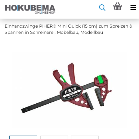
Ein­hand­zwin­ge PIHER® Mini Quick (15 cm) zum Sprei­zen &
Span­nen in Schrei­ne­rei, Mö­bel­bau, Mo­dell­bau