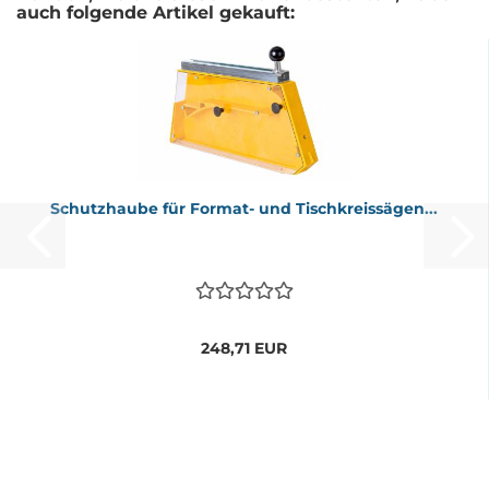
auch folgende Artikel gekauft:
Schutz­hau­be für Format-​​ und Tisch­kreis­sä­gen...
248,71 EUR