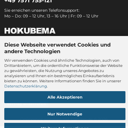
+49 7571 755-121
Sie erreichen unseren Telefonsupport:
Mo – Do: 09 – 12 Uhr, 13 – 16 Uhr | Fr: 09 – 12 Uhr
HOKUBEMA Maschinenbau GmbH
Diese Webseite verwendet Cookies und
Graf-Stauffenberg-Kaserne
andere Technologien
Binger Straße 28 | Halle 120
Wir verwenden Cookies und ähnliche Technologien, auch von
72488 Sigmaringen
Drittanbietern, um die ordentliche Funktionsweise der Website
zu gewährleisten, die Nutzung unseres Angebotes zu
Tel.: +49 7571 755-0
analysieren und Ihnen ein bestmögliches Einkaufserlebnis
sitec@hokubema-panhans.de
bieten zu können. Weitere Informationen finden Sie in unserer
www.hokubema.com
Datenschutzerklärung
.
Alle Akzeptieren
Vertrag widerrufen
Nur Notwendige
Onlineshop erstellen
mit Gambio.de © 2026