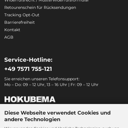
Widerrufsrecht / Musterwiderrufsformular
Retourenschein für Rücksendungen
Tracking Opt-Out
Barrierefreiheit
Kontakt
AGB
Service-Hotline:
+49 7571 755-121
Sie erreichen unseren Telefonsupport:
Mo – Do: 09 – 12 Uhr, 13 – 16 Uhr | Fr: 09 – 12 Uhr
HOKUBEMA Maschinenbau GmbH
Diese Webseite verwendet Cookies und
Graf-Stauffenberg-Kaserne
andere Technologien
Binger Straße 28 | Halle 120