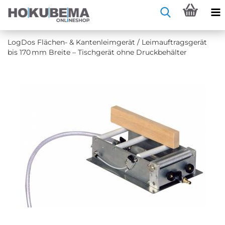
Log­Dos Flächen-​ & Kan­ten­leim­ge­rät / Leim­auf­trags­ge­rät
bis 170 mm Brei­te – Tisch­ge­rät ohne Druck­be­häl­ter