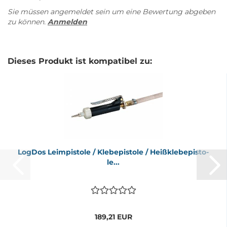
Sie müssen angemeldet sein um eine Bewertung abgeben
zu können.
Anmelden
Dieses Produkt ist kompatibel zu:
Log­Dos Le­im­pis­to­le / Kleb­e­pis­to­le / Heiß­kleb­e­pis­to­
le...
189,21 EUR