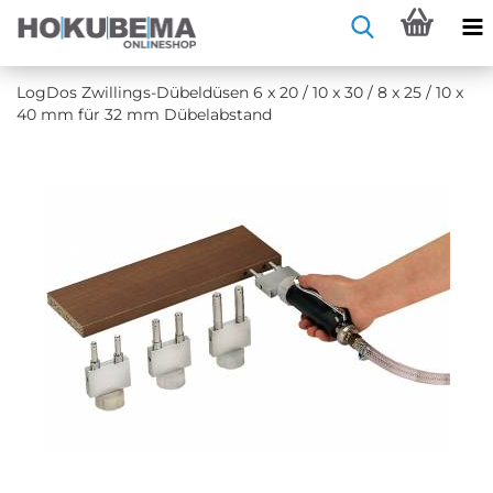
Log­Dos Zwillings-​Dübeldüsen 6 x 20 / 10 x 30 / 8 x 25 / 10 x
40 mm für 32 mm Dü­bel­ab­stand