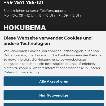
+49 7571 755-121
Sie erreichen unseren Telefonsupport:
Mo – Do: 09 – 12 Uhr, 13 – 16 Uhr | Fr: 09 – 12 Uhr
Diese Webseite verwendet Cookies und
HOKUBEMA Maschinenbau GmbH
andere Technologien
Graf-Stauffenberg-Kaserne
Binger Straße 28 | Halle 120
Wir verwenden Cookies und ähnliche Technologien, auch von
72488 Sigmaringen
Drittanbietern, um die ordentliche Funktionsweise der Website
zu gewährleisten, die Nutzung unseres Angebotes zu
Tel.: +49 7571 755-0
analysieren und Ihnen ein bestmögliches Einkaufserlebnis
bieten zu können. Weitere Informationen finden Sie in unserer
sitec@hokubema-panhans.de
Datenschutzerklärung
.
www.hokubema.com
Alle Akzeptieren
Vertrag widerrufen
Nur Notwendige
Onlineshop erstellen
mit Gambio.de © 2026