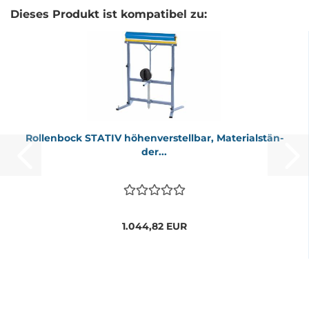
Dieses Produkt ist kompatibel zu:
Rol­len­bock STA­TIV hö­hen­ver­stell­bar, Ma­te­ri­al­stän­
der...
1.044,82 EUR