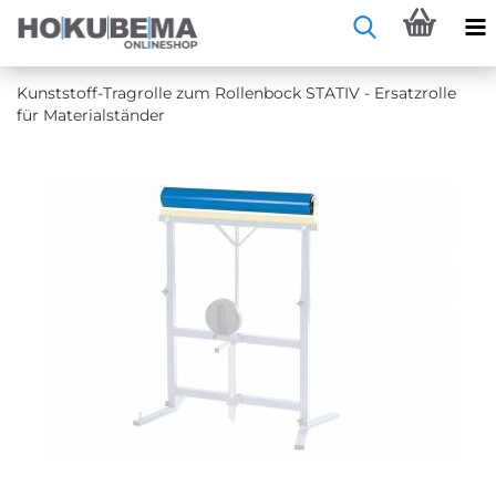
Kunststoff-​Tragrolle zum Rol­len­bock STA­TIV - Er­satz­rol­le
für Ma­te­ri­al­stän­der