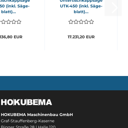
­tisch­kapp­sä­ge
Un­ter­tisch­kapp­sä­ge
50 (inkl. Sä­ge­
UTK-​450 (inkl. Sä­ge­
blatt)...
blatt)...
.136,80 EUR
17.231,20 EUR
HOKUBEMA Maschinenbau GmbH
Graf-Stauffenberg-Kaserne
Binger Straße 28 | Halle 120