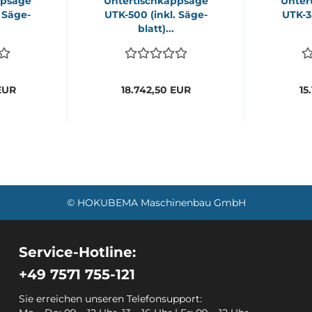
p­sä­ge
Un­ter­tisch­kapp­sä­ge
Un­ter
 Sä­ge­
UTK-​500 (inkl. Sä­ge­
UTK-​3
blatt)...
EUR
18.742,50 EUR
15
© HOKUBEMA Maschinenbau GmbH
Service-Hotline:
+49 7571 755-121
Sie erreichen unseren Telefonsupport: