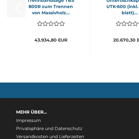
Trenn­band­sä­ge TBS
Un­ter­tisch­kap
800R zum Tren­nen
UTK-​600 (inkl.
von Mas­siv­holz...
blatt)...
43.934,80 EUR
20.670,30 
MEHR ÜBER…
Impressum
Privatsphäre und Datenschutz
Versandkosten und Lieferzeiten