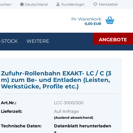
uchen
Deutschland
Kundenlogin
Merkzettel
Ihr Warenkorb
0,00 EUR
ANGEBOTE
-STOCK
WEITERE
Zufuhr-​Rollenbahn EXAKT-​ LC / C (3
m) zum Be- und Ent­la­den (Leis­ten,
Werk­stü­cke, Pro­fi­le etc.)
Art.Nr.:
LCC-3000/300
Lieferzeit:
Auf Anfrage
(Ausland abweichend)
Technische Daten:
Datenblatt herunterladen
»