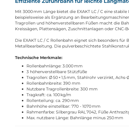
Effiziente Zufuhrbahn für leichte Langmate
Mit 3000 mm Länge bietet die EXAKT LC / C eine stabile 
beispielsweise als Ergänzung an Bearbeitungsmaschinen
Tragrollen und höhenverstellbaren Füßen macht die Bah
Kreissägen, Plattensägen, Zuschnittanlagen oder CNC-B
Die EXAKT LC / C Rollenbahn eignet sich besonders für 
Metallbearbeitung. Die pulverbeschichtete Stahlkonstruk
Technische Merkmale:
Rollenbahnlänge: 3.000 mm
3 höhenverstellbare Stützfüße
Tragrollen: Ø 50 × 1,5 mm, Stahlrohr verzinkt, Ach
Rollenbahnbreite: 390 mm
Nutzbare Tragrollenbreite: 300 mm
Tragkraft: ca. 100 kg/m
Rollenteilung: ca. 290 mm
Bahnhöhe einstellbar: 770 - 1070 mm
Rahmenfarbe: Silbergrau RAL 7042, Füße Anthrazit
Max. nutzbare Länge: Bahnlänge minus 250 mm