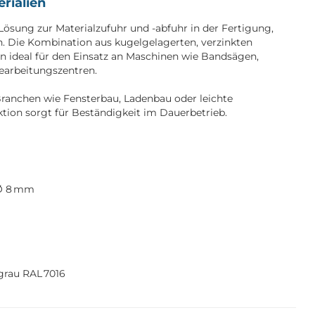
rialien
Lösung zur Materialzufuhr und -abfuhr in der Fertigung,
. Die Kombination aus kugelgelagerten, verzinkten
n ideal für den Einsatz an Maschinen wie Bandsägen,
earbeitungszentren.
Branchen wie Fensterbau, Ladenbau oder leichte
tion sorgt für Beständigkeit im Dauerbetrieb.
s-Ø 8 mm
grau RAL 7016