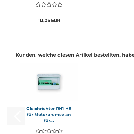
113,05 EUR
Kunden, welche diesen Artikel bestellten, habe
Gleich­rich­ter RN1-​HB
für Mo­tor­brem­se an
für...