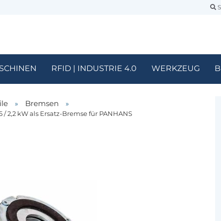
S
SCHINEN
RFID | INDUSTRIE 4.0
WERKZEUG
B
ile
»
Bremsen
»
 / 2,2 kW als Ersatz-​​Brem­se für PAN­HANS