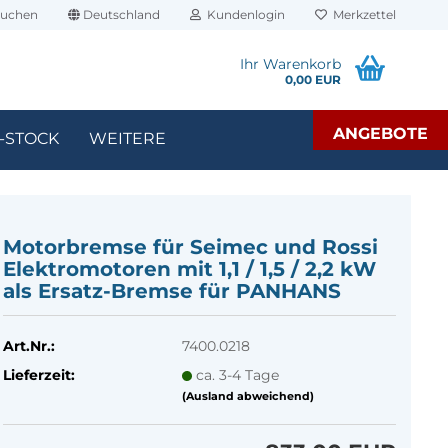
uchen
Deutschland
Kundenlogin
Merkzettel
Ihr Warenkorb
0,00 EUR
ANGEBOTE
-STOCK
WEITERE
Mo­tor­b­rem­se für Sei­mec und Rossi
Elek­tro­mo­to­ren mit 1,1 / 1,5 / 2,2 kW
als Ersatz-​​​Brem­se für PAN­HANS
Art.Nr.:
7400.0218
Lieferzeit:
ca. 3-4 Tage
(Ausland abweichend)