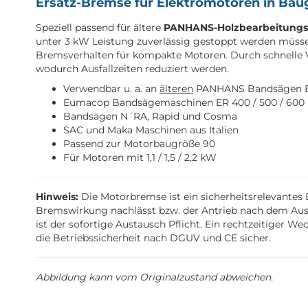
Ersatz-Bremse für Elektromotoren in Bau
Speziell passend für ältere
PANHANS-Holzbearbeitung
unter 3 kW Leistung zuverlässig gestoppt werden müssen
Bremsverhalten für kompakte Motoren. Durch schnelle Ve
wodurch Ausfallzeiten reduziert werden.
Verwendbar u. a. an
älteren
PANHANS Bandsägen BS
Eumacop Bandsägemaschinen ER 400 / 500 / 600
Bandsägen N´RA, Rapid und Cosma
SAC und Maka Maschinen aus Italien
Passend zur Motorbaugröße 90
Für Motoren mit 1,1 / 1,5 / 2,2 kW
Hinweis:
Die Motorbremse ist ein sicherheitsrelevantes B
Bremswirkung nachlässt bzw. der Antrieb nach dem Aus
ist der sofortige Austausch Pflicht. Ein rechtzeitiger We
die Betriebssicherheit nach DGUV und CE sicher.
Abbildung kann vom Originalzustand abweichen.