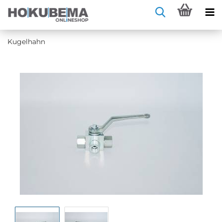
Ku­gel­hahn