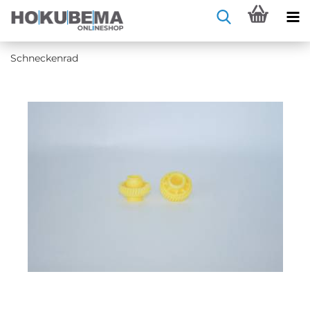
Schne­cken­rad