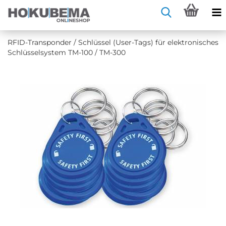
RFID-​Transponder / Schlüs­sel (User-​Tags) für elek­tro­ni­sches
Schlüs­sel­sys­tem TM-​100 / TM-​300