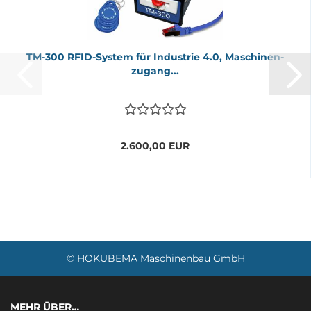
TM-​300 RFID-​Sys­tem für In­dus­trie 4.0, Ma­schi­nen­
zu­gang...
2.600,00 EUR
© HOKUBEMA Maschinenbau GmbH
MEHR ÜBER…