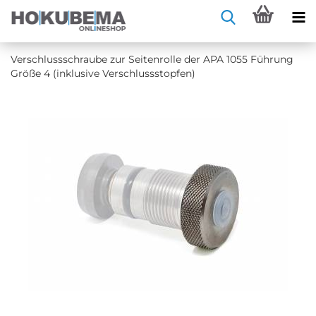
Ver­schluss­schrau­be zur Sei­ten­rol­le der APA 1055 Füh­rung
Größe 4 (in­klu­si­ve Ver­schluss­stop­fen)