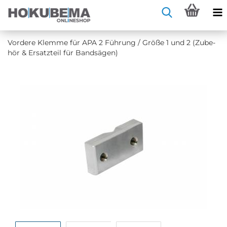
Vor­de­re Klem­me für APA 2 Füh­rung / Größe 1 und 2 (Zu­be­
hör & Er­satz­teil für Band­sä­gen)