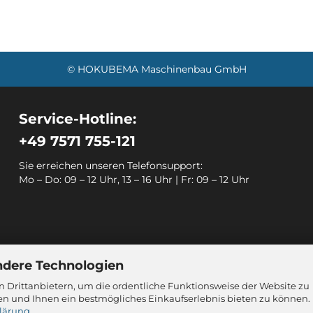
© HOKUBEMA Maschinenbau GmbH
Service-Hotline:
+49 7571 755-121
Sie erreichen unseren Telefonsupport:
Mo – Do: 09 – 12 Uhr, 13 – 16 Uhr | Fr: 09 – 12 Uhr
ndere Technologien
 Drittanbietern, um die ordentliche Funktionsweise der Website zu
en und Ihnen ein bestmögliches Einkaufserlebnis bieten zu können.
lärung
.