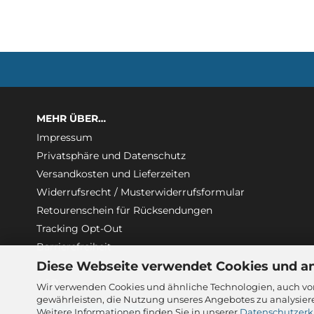
MEHR ÜBER…
Impressum
Privatsphäre und Datenschutz
Versandkosten und Lieferzeiten
Widerrufsrecht / Musterwiderrufsformular
Retourenschein für Rücksendungen
Tracking Opt-Out
Barrierefreiheit
Diese Webseite verwendet Cookies und a
Kontakt
AGB
Wir verwenden Cookies und ähnliche Technologien, auch von
gewährleisten, die Nutzung unseres Angebotes zu analysier
Weitere Informationen finden Sie in unserer
Datenschutzerk
Vertrag widerrufen