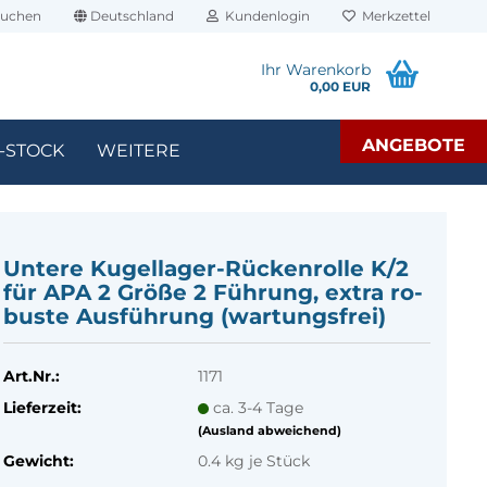
uchen
Deutschland
Kundenlogin
Merkzettel
Ihr Warenkorb
0,00 EUR
ANGEBOTE
-STOCK
WEITERE
Un­te­re Kugellager-​Rückenrolle K/2
für APA 2 Größe 2 Füh­rung, extra ro­
bus­te Aus­füh­rung (war­tungs­frei)
Art.Nr.:
1171
Lieferzeit:
ca. 3-4 Tage
(Ausland abweichend)
Gewicht:
0.4
kg je Stück