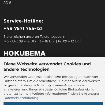
AGB
Service-Hotline:
+49 7571 755-121
Sie erreichen unseren Telefonsupport:
Mo – Do: 09 – 12 Uhr, 13 – 16 Uhr | Fr: 09 – 12 Uhr
Diese Webseite verwendet Cookies und
HOKUBEMA Maschinenbau GmbH
Graf-Stauffenberg-Kaserne
andere Technologien
Binger Straße 28 | Halle 120
Wir verwenden Cookies und ähnliche Technologien, auch von
72488 Sigmaringen
Drittanbietern, um die ordentliche Funktionsweise der Website
zu gewährleisten, die Nutzung unseres Angebotes zu
Tel.: +49 7571 755-0
analysieren und Ihnen ein bestmögliches Einkaufserlebnis
sitec@hokubema-panhans.de
bieten zu können. Weitere Informationen finden Sie in unserer
Datenschutzerklärung
.
www.hokubema.com