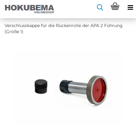
Ver­schluss­kap­pe für die Rü­cken­rol­le der APA 2 Füh­rung
(Größe 1)