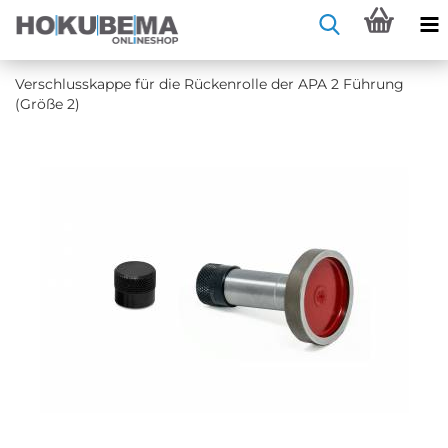
Ver­schluss­kap­pe für die Rü­cken­rol­le der APA 2 Füh­rung
(Größe 2)