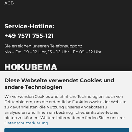
AGB
Service-Hotline:
+49 7571 755-121
Sie erreichen unseren Telefonsupport:
Mo – Do: 09 – 12 Uhr, 13 – 16 Uhr | Fr: 09 – 12 Uhr
Diese Webseite verwendet Cookies und
HOKUBEMA Maschinenbau GmbH
Graf-Stauffenberg-Kaserne
andere Technologien
Binger Straße 28 | Halle 120
Wir verwenden Cookies und ähnliche Technologien, auch von
72488 Sigmaringen
Drittanbietern, um die ordentliche Funktionsweise der Website
zu gewährleisten, die Nutzung unseres Angebotes zu
Tel.: +49 7571 755-0
analysieren und Ihnen ein bestmögliches Einkaufserlebnis
sitec@hokubema-panhans.de
bieten zu können. Weitere Informationen finden Sie in unserer
Datenschutzerklärung
.
www.hokubema.com