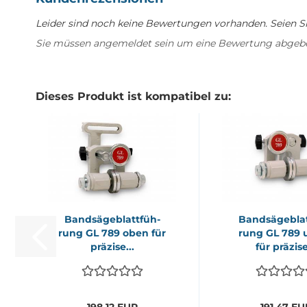
Leider sind noch keine Bewertungen vorhanden. Seien Sie
Sie müssen angemeldet sein um eine Bewertung abgeb
Dieses Produkt ist kompatibel zu:
Band­sä­ge­blatt­füh­
Band­sä­ge­blat
rung GL 789 oben für
rung GL 789 
prä­zi­se...
für prä­zi­se