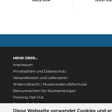
198,12 EUR
191,47 EU
MEHR ÜBER…
Impressum
Privatsphäre und Datenschutz
Versandkosten und Lieferzeiten
Widerrufsrecht / Musterwiderrufsformular
Retourenschein für Rücksendungen
Tracking Opt-Out
Barrierefreiheit
Diese Webseite verwendet Cookies und a
Kontakt