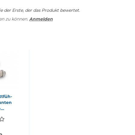
 der Erste, der das Produkt bewertet.
en zu können.
Anmelden
t­füh­
unten
...