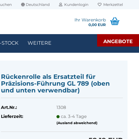
uchen
Deutschland
Kundenlogin
Merkzettel
Ihr Warenkorb
0,00 EUR
ANGEBOTE
-STOCK
WEITERE
Rü­cken­rol­le als Er­satz­teil für
Präzisions-​Führung GL 789 (oben
und unten ver­wend­bar)
Art.Nr.:
1308
Lieferzeit:
ca. 3-4 Tage
(Ausland abweichend)