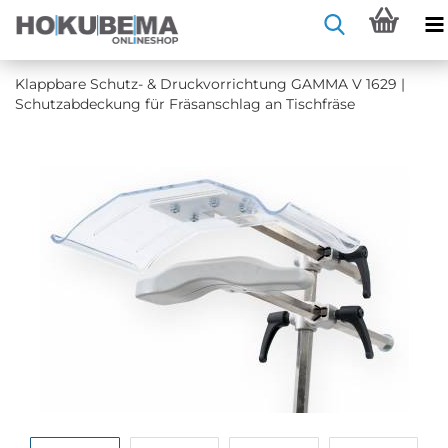
Klapp­ba­re Schutz-​ & Druck­vor­rich­tung GAMMA V 1629 |
Schutz­ab­de­ckung für Fräs­an­schlag an Tisch­frä­se