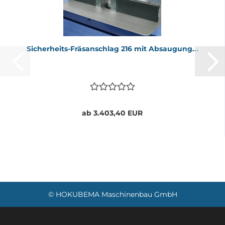
Sicherheits-​​Fräs­an­schlag 216 mit Ab­sau­gung...
ab 3.403,40 EUR
© HOKUBEMA Maschinenbau GmbH