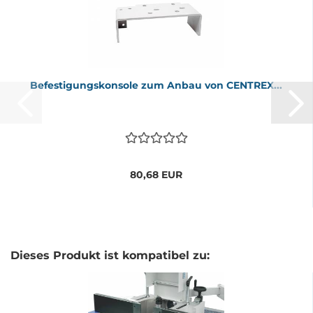
Be­fes­ti­gungs­kon­so­le zum Anbau von CEN­TREX...
80,68 EUR
Dieses Produkt ist kompatibel zu: