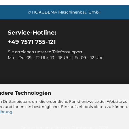
© HOKUBEMA Maschinenbau GmbH
Service-Hotline:
+49 7571 755-121
Sie erreichen unseren Telefonsupport:
Mo – Do: 09 – 12 Uhr, 13 – 16 Uhr | Fr: 09 – 12 Uhr
ndere Technologien
 Drittanbietern, um die ordentliche Funktionsweise der Website zu
en und Ihnen ein bestmögliches Einkaufserlebnis bieten zu können.
lärung
.
Onlineshop erstellen
mit Gambio.de © 2026