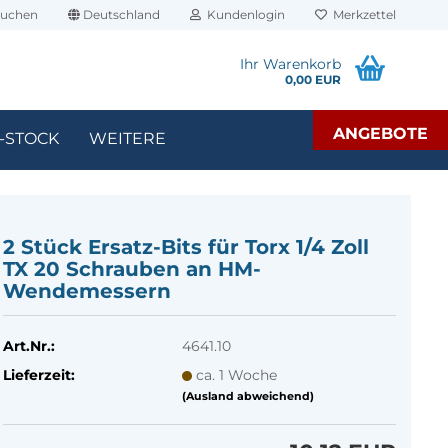
uchen
Deutschland
Kundenlogin
Merkzettel
Ihr Warenkorb
0,00 EUR
ANGEBOTE
-STOCK
WEITERE
2 Stück Ersatz-​Bits für Torx 1/4 Zoll
TX 20 Schrau­ben an HM-​
Wendemessern
Art.Nr.:
4641.10
Lieferzeit:
ca. 1 Woche
(Ausland abweichend)