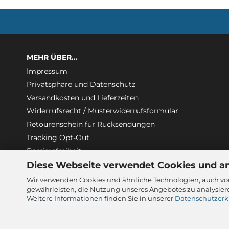
MEHR ÜBER…
Impressum
Privatsphäre und Datenschutz
Versandkosten und Lieferzeiten
Widerrufsrecht / Musterwiderrufsformular
Retourenschein für Rücksendungen
Tracking Opt-Out
Barrierefreiheit
Diese Webseite verwendet Cookies und a
Kontakt
AGB
Wir verwenden Cookies und ähnliche Technologien, auch von
gewährleisten, die Nutzung unseres Angebotes zu analysier
Weitere Informationen finden Sie in unserer
Datenschutzerk
Vertrag widerrufen