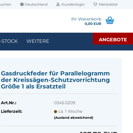
uchen
Deutschland
Kundenlogin
Merkzettel
Ihr Warenkorb
0,00 EUR
ANGEBOTE
-STOCK
WEITERE
Gas­druck­fe­der für Par­al­le­lo­gramm
der Kreissägen-​Schutzvorrichtung
Größe 1 als Er­satz­teil
Art.Nr.:
0345.0209
Lieferzeit:
ca. 1 Woche
(Ausland abweichend)