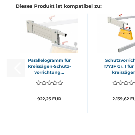
Dieses Produkt ist kompatibel zu:
Par­al­le­lo­gramm für
Schutz­vor­ric
Kreissägen-​​Schutz­
1773F Gr. 1 für
vor­rich­tung...
kreis­sä­gen
922,25 EUR
2.139,62 E