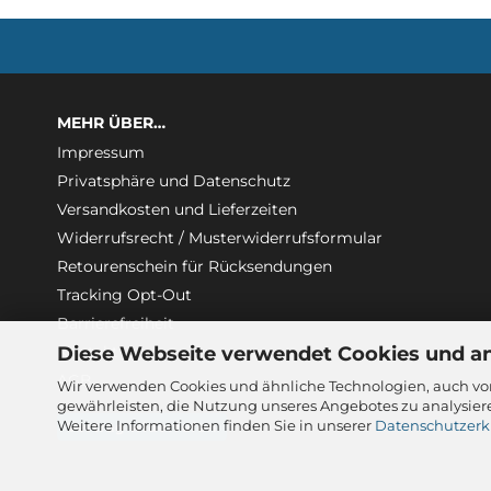
MEHR ÜBER…
Impressum
Privatsphäre und Datenschutz
Versandkosten und Lieferzeiten
Widerrufsrecht / Musterwiderrufsformular
Retourenschein für Rücksendungen
Tracking Opt-Out
Barrierefreiheit
Diese Webseite verwendet Cookies und a
Kontakt
AGB
Wir verwenden Cookies und ähnliche Technologien, auch von
gewährleisten, die Nutzung unseres Angebotes zu analysier
Weitere Informationen finden Sie in unserer
Datenschutzerk
Vertrag widerrufen