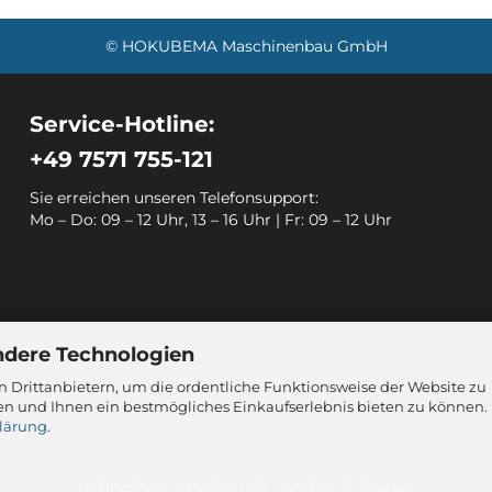
© HOKUBEMA Maschinenbau GmbH
Service-Hotline:
+49 7571 755-121
Sie erreichen unseren Telefonsupport:
Mo – Do: 09 – 12 Uhr, 13 – 16 Uhr | Fr: 09 – 12 Uhr
ndere Technologien
 Drittanbietern, um die ordentliche Funktionsweise der Website zu
en und Ihnen ein bestmögliches Einkaufserlebnis bieten zu können.
lärung
.
Onlineshop erstellen
mit Gambio.de © 2026