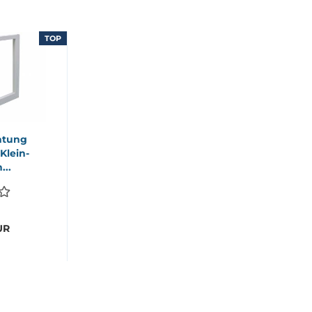
TOP
h­tung
 Klein­
...
UR