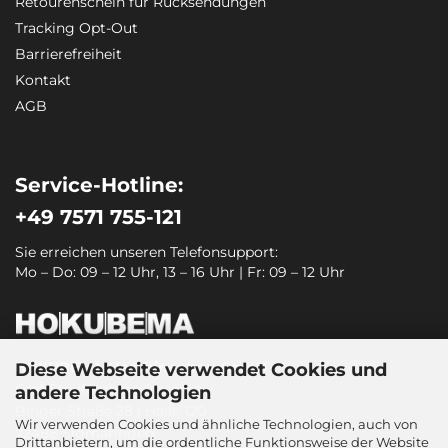
Retourenschein für Rücksendungen
Tracking Opt-Out
Barrierefreiheit
Kontakt
AGB
Service-Hotline:
+49 7571 755-121
Sie erreichen unseren Telefonsupport:
Mo – Do: 09 – 12 Uhr, 13 – 16 Uhr | Fr: 09 – 12 Uhr
HOKUBEMA Maschinenbau GmbH
Diese Webseite verwendet Cookies und
Graf-Stauffenberg-Kaserne
andere Technologien
Binger Straße 28 | Halle 120
Wir verwenden Cookies und ähnliche Technologien, auch von
72488 Sigmaringen
Drittanbietern, um die ordentliche Funktionsweise der Website