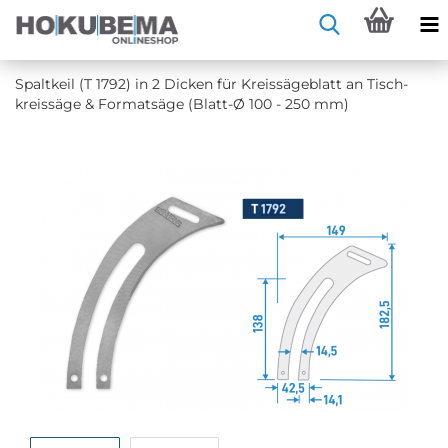
Spalt­keil (T 1792) in 2 Di­cken für Kreis­sä­ge­blatt an Tisch­
kreis­sä­ge & For­mat­sä­ge (Blatt-​Ø 100 - 250 mm)