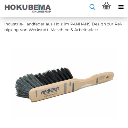
​​​​​​​Industrie-​Handfeger aus Holz im PAN­HANS De­sign zur Rei­
ni­gung von Werk­statt, Ma­schi­ne & Ar­beits­platz