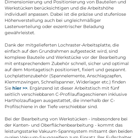
Dimensionierung und Positionierung von Bauteilen und
Werkstücken berücksichtigen und die Arbeitshöhe
individuell anpassen. Dabei ist die präzise und stufenlose
Höhenverstellung auch bei ungleichmäßiger
Lastenverteilung oder exzentrischer Beladung
gewährleistet.
Dank der mitgelieferten Lochraster-Arbeitsplatte, die
einfach auf den Grundrahmen aufgesteckt wird, sind
komplexe Bauteile und Werkstücke vor der Bearbeitung
mit entsprechendem Zubehör schnell, sicher und optimal
auf dem Montagetisch positioniert, fixiert und gespannt.
Lochplattenzubehör (Spannelemente, Anschlagzapfen,
Klemmzwingen, Schnellspanner, Widerlager etc.) finden
Sie
hier >>
. Ergänzend ist dieser Arbeitstisch mit fünf
seitlich verschiebbaren C-Profilauflageschienen inklusive
Hartholzauflagen ausgestattet, die innerhalb der C-
Profilschiene in der Tiefe verschiebbar sind.
Bei der Bearbeitung von Werkstücken - insbesondere bei
der Kanten- und Oberflächenbearbeitung - kommt das
leistungsstarke Vakuum-Spannsystem mitsamt den beiden
ovalen Vakuum-Sauggreifern zum Einsatz. Per Fußschalter