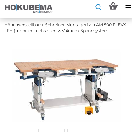
Hö­hen­ver­stell­ba­rer Schreiner-​Montagetisch AM 500 FLEXX
| FH (mobil) + Lochraster-​ & Vakuum-​Spannsystem