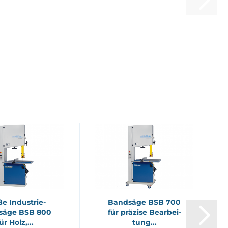
e Industrie-​​
Band­sä­ge BSB 700
sä­ge BSB 800
für prä­zi­se Be­ar­bei­
ür Holz,...
tung...