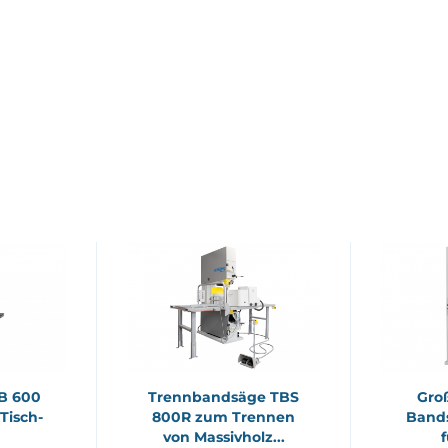
SB 600
Trenn­band­sä­ge TBS
Groß
 Tisch­
800R zum Tren­nen
Band­
von Mas­siv­holz...
f