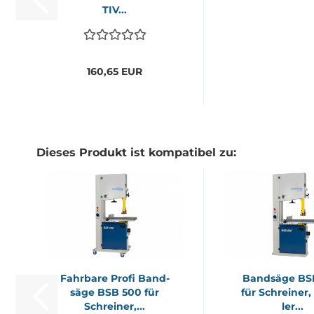
TIV...
160,65 EUR
Dieses Produkt ist kompatibel zu:
Fahr­ba­re Profi Band­
Band­sä­ge B
sä­ge BSB 500 für
für Schrei­ner,
Schrei­ner,...
ler...