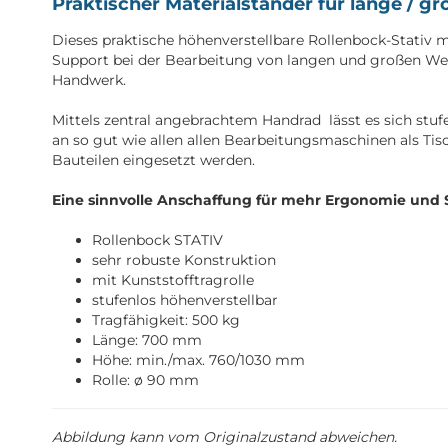
Praktischer Materialständer für lange / g
Dieses praktische höhenverstellbare Rollenbock-Stativ mi
Support bei der Bearbeitung von langen und großen Werk
Handwerk.
Mittels zentral angebrachtem Handrad lässt es sich stu
an so gut wie allen allen Bearbeitungsmaschinen als T
Bauteilen eingesetzt werden.
Eine sinnvolle Anschaffung für mehr Ergonomie und Si
Rollenbock STATIV
sehr robuste Konstruktion
mit Kunststofftragrolle
stufenlos höhenverstellbar
Tragfähigkeit: 500 kg
Länge: 700 mm
Höhe: min./max. 760/1030 mm
Rolle: ø 90 mm
Abbildung kann vom Originalzustand abweichen.