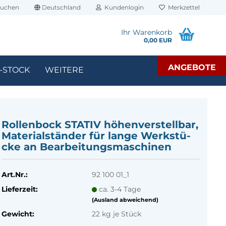
uchen
Deutschland
Kundenlogin
Merkzettel
Ihr Warenkorb
0,00 EUR
ANGEBOTE
-STOCK
WEITERE
Rol­len­bock STA­TIV hö­hen­ver­stell­bar,
Ma­te­ri­al­stän­der für lange Werk­stü­
cke an Be­ar­bei­tungs­ma­schi­nen
Art.Nr.:
92 100 01_1
Lieferzeit:
ca. 3-4 Tage
(Ausland abweichend)
Gewicht:
22
kg je Stück