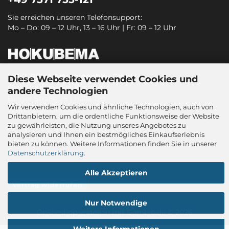
Sie erreichen unseren Telefonsupport:
Mo – Do: 09 – 12 Uhr, 13 – 16 Uhr | Fr: 09 – 12 Uhr
HOKUBEMA Maschinenbau GmbH
Diese Webseite verwendet Cookies und
Graf-Stauffenberg-Kaserne
andere Technologien
Binger Straße 28 | Halle 120
Wir verwenden Cookies und ähnliche Technologien, auch von
72488 Sigmaringen
Drittanbietern, um die ordentliche Funktionsweise der Website
zu gewährleisten, die Nutzung unseres Angebotes zu
Tel.: +49 7571 755-0
analysieren und Ihnen ein bestmögliches Einkaufserlebnis
sitec@hokubema-panhans.de
bieten zu können. Weitere Informationen finden Sie in unserer
www.hokubema.com
Datenschutzerklärung
.
Alle Akzeptieren
Vertrag widerrufen
Nur Notwendige
Onlineshop erstellen
mit Gambio.de © 2026