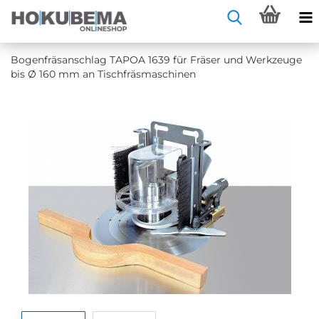
Bo­gen­fräs­an­schlag TAPOA 1639 für Frä­ser und Werk­zeu­ge
bis Ø 160 mm an Tisch­fräs­ma­schi­nen