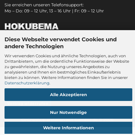
Sie erreichen unseren Telefonsupport:
Mo – Do: 09 – 12 Uhr, 13 – 16 Uhr | Fr: 09 – 12 Uhr
Diese Webseite verwendet Cookies und
HOKUBEMA Maschinenbau GmbH
andere Technologien
Graf-Stauffenberg-Kaserne
Binger Straße 28 | Halle 120
Wir verwenden Cookies und ähnliche Technologien, auch von
72488 Sigmaringen
Drittanbietern, um die ordentliche Funktionsweise der Website
zu gewährleisten, die Nutzung unseres Angebotes zu
Tel.: +49 7571 755-0
analysieren und Ihnen ein bestmögliches Einkaufserlebnis
bieten zu können. Weitere Informationen finden Sie in unserer
sitec@hokubema-panhans.de
Datenschutzerklärung
.
www.hokubema.com
Alle Akzeptieren
Vertrag widerrufen
Nur Notwendige
Onlineshop erstellen
mit Gambio.de © 2026
Weitere Informationen