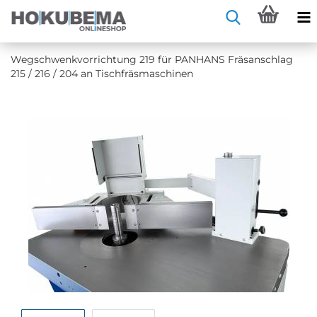
Weg­schwenk­vor­rich­tung 219 für PAN­HANS Fräs­an­schlag
215 / 216 / 204 an Tisch­fräs­ma­schi­nen