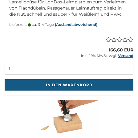
La­mel­lo­dü­se für LogDos-​Leimpistolen zum Ver­lei­men
von Flachdü­beln. Pass­ge­nau­er Leim­auf­trag di­rekt in
die Nut, schnell und sau­ber - für Weiß­leim und PVAc.
Lieferzeit:
ca. 3-4 Tage
(Ausland abweichend)
166,60 EUR
inkl. 19% MwSt. zzgl.
Versand
M
IN DEN WARENKORB