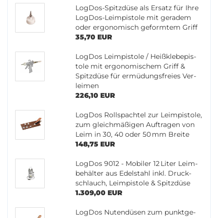
LogDos-​Spitzdüse als Er­satz für Ihre
LogDos-​Leimpistole mit ge­ra­dem
oder er­go­no­misch ge­form­tem Griff
35,70 EUR
Log­Dos Le­im­pis­to­le / Heiß­kleb­e­pis­
to­le mit er­go­no­mi­schem Griff &
Spitz­dü­se für er­mü­dungs­frei­es Ver­
lei­men
226,10 EUR
Log­Dos Roll­spach­tel zur Le­im­pis­to­le,
zum gleich­mä­ßi­gen Auf­tra­gen von
Leim in 30, 40 oder 50 mm Brei­te
148,75 EUR
Log­Dos 9012 - Mo­bi­ler 12 Liter Leim­
be­häl­ter aus Edel­stahl inkl. Druck­
schlauch, Le­im­pis­to­le & Spitz­dü­se
1.309,00 EUR
Log­Dos Nu­ten­dü­sen zum punkt­ge­