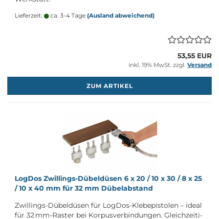
Lieferzeit:
ca. 3-4 Tage
(Ausland abweichend)
53,55 EUR
inkl. 19% MwSt. zzgl.
Versand
M
ZUM ARTIKEL
Log­Dos Zwillings-​​Dü­bel­dü­sen 6 x 20 / 10 x 30 / 8 x 25
/ 10 x 40 mm für 32 mm Dü­bel­ab­stand
Zwillings-​Dübeldüsen für LogDos-​Klebepistolen – ideal
für 32 mm-​Raster bei Kor­pus­ver­bin­dun­gen. Gleich­zei­ti­