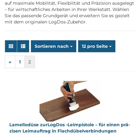
auf maximale Mobilität, Flexibilität und Präzision ausgelegt
– für wirtschaftliches Arbeiten in Ihrer Werkstatt. Wählen
Sie das passende Grundgerät und erweitern Sie es gezielt
mit dem originalen LogDos-Zubehör.
Sortieren nach
pro Seite
Sortieren nach
12 pro Seite
«
1
2
La­mel­lo­dü­se zur­Log­Dos -​Le­im­pis­to­le – für einen prä­
zi­sen Leim­auf­trag in Flach­dü­bel­ver­bin­dun­gen