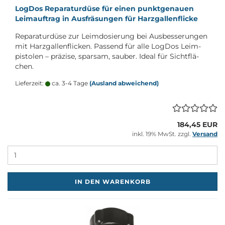
Log­Dos Re­pa­ra­tur­dü­se für einen punkt­ge­nau­en
Leim­auf­trag in Aus­frä­sun­gen für Harz­gal­len­fli­cke
Re­pa­ra­tur­dü­se zur Leim­do­sie­rung bei Aus­bes­se­run­gen
mit Harz­gal­len­fli­cken. Pas­send für alle Log­Dos Le­im­
pis­to­len – prä­zi­se, spar­sam, sau­ber. Ideal für Sicht­flä­
chen.
Lieferzeit:
ca. 3-4 Tage
(Ausland abweichend)
184,45 EUR
inkl. 19% MwSt. zzgl.
Versand
M
IN DEN WARENKORB