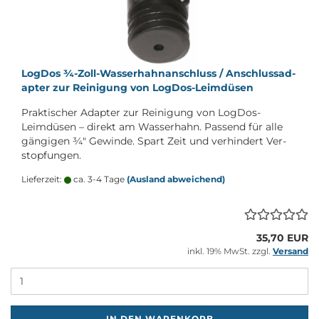
Log­Dos ¾-​Zoll-​Wasserhahnanschluss / An­schluss­ad­
ap­ter zur Rei­ni­gung von LogDos-​​Leim­dü­sen
Prak­ti­scher Ad­ap­ter zur Rei­ni­gung von LogDos-​
Leimdüsen – di­rekt am Was­ser­hahn. Pas­send für alle
gän­gi­gen ¾" Ge­win­de. Spart Zeit und ver­hin­dert Ver­
stop­fun­gen.
Lieferzeit:
ca. 3-4 Tage
(Ausland abweichend)
35,70 EUR
inkl. 19% MwSt. zzgl.
Versand
M
IN DEN WARENKORB