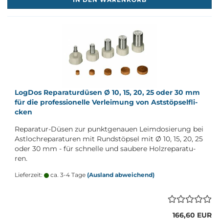
Log­Dos Re­pa­ra­tur­dü­sen Ø 10, 15, 20, 25 oder 30 mm
für die pro­fes­sio­nel­le Ver­lei­mung von Ast­stöp­sel­fli­
cken
Reparatur-​Düsen zur punkt­ge­nau­en Leim­do­sie­rung bei
Ast­loch­re­pa­ra­tu­ren mit Rund­stöp­sel mit Ø 10, 15, 20, 25
oder 30 mm - für schnel­le und sau­be­re Holz­re­pa­ra­tu­
ren.
Lieferzeit:
ca. 3-4 Tage
(Ausland abweichend)
166,60 EUR