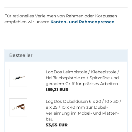
Für rationelles Verleimen von Rahmen oder Korpussen
empfehlen wir unsere
Kanten- und Rahmenpressen
.
Bestseller
Log­Dos Le­im­pis­to­le / Kleb­e­pis­to­le /
Heiß­kleb­e­pis­to­le mit Spitz­dü­se und
ge­ra­dem Griff für prä­zi­ses Ar­bei­ten
189,21 EUR
Log­Dos Dü­bel­dü­sen 6 x 20 / 10 x 30 /
8 x 25 / 10 x 40 mm zur Dübel-​
Verleimung im Möbel-​ und Plat­ten­
bau
53,55 EUR