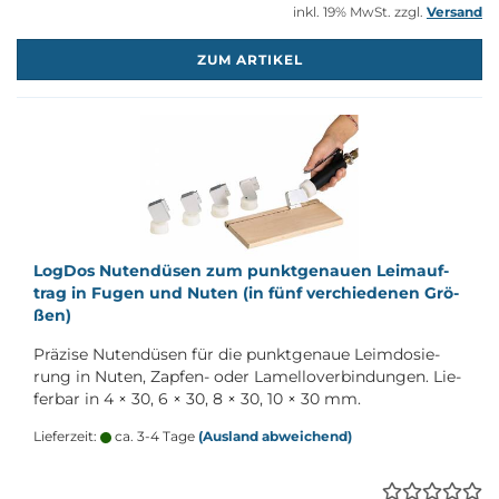
inkl. 19% MwSt. zzgl.
Versand
M
ZUM ARTIKEL
Log­Dos Nu­ten­dü­sen zum punkt­ge­nau­en Leim­auf­
trag in Fugen und Nuten (in fünf ver­chie­de­nen Grö­
ßen)
Prä­zi­se Nu­ten­dü­sen für die punkt­ge­naue Leim­do­sie­
rung in Nuten, Zapfen-​ oder La­mell­over­bin­dun­gen. Lie­
fer­bar in 4 × 30, 6 × 30, 8 × 30, 10 × 30 mm.
Lieferzeit:
ca. 3-4 Tage
(Ausland abweichend)