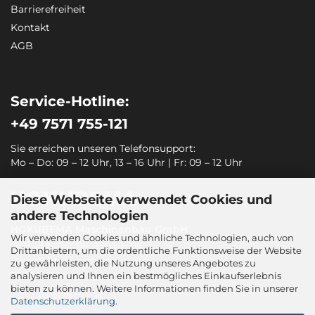
Barrierefreiheit
Kontakt
AGB
Service-Hotline:
+49 7571 755-121
Sie erreichen unseren Telefonsupport:
Mo – Do: 09 – 12 Uhr, 13 – 16 Uhr | Fr: 09 – 12 Uhr
Diese Webseite verwendet Cookies und
andere Technologien
HOKUBEMA Maschinenbau GmbH
Wir verwenden Cookies und ähnliche Technologien, auch von
Graf-Stauffenberg-Kaserne
Drittanbietern, um die ordentliche Funktionsweise der Website
Binger Straße 28 | Halle 120
zu gewährleisten, die Nutzung unseres Angebotes zu
72488 Sigmaringen
analysieren und Ihnen ein bestmögliches Einkaufserlebnis
bieten zu können. Weitere Informationen finden Sie in unserer
Tel.: +49 7571 755-0
Datenschutzerklärung
.