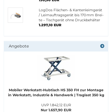
Log­Dos Flächen-​ & Kan­ten­leim­ge­rät
/ Leim­auf­trags­ge­rät bis 170 mm Brei­
te – Tisch­ge­rät ohne Druck­be­häl­ter
1.297,10 EUR
Angebote
Mo­bi­ler Werkstatt-​Hubtisch HS 350 FH zur Mon­ta­ge
in Werk­statt, In­dus­trie & Hand­werk | Traglast 350 kg
UVP 1.842,12 EUR
Nur 1.657,90 EUR