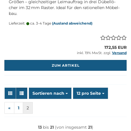
Grö­ßen – gleich­zei­ti­ger Leim­auf­trag in drei Dü­bel­lö­
cher im 32 mm Ras­ter. Ideal für den ra­tio­nel­len Mö­bel­
bau.
Lieferzeit:
ca. 3-4 Tage
(Ausland abweichend)
172,55 EUR
inkl. 19% MwSt. zzgl.
Versand
M
ZUM ARTIKEL
Sortieren nach
pro Seite
Sortieren nach
12 pro Seite
«
1
2
13
bis
21
(von insgesamt
21
)