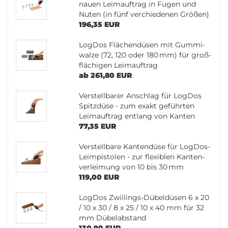
nau­en Leim­auf­trag in Fugen und
Nuten (in fünf ver­chie­de­nen Grö­ßen)
196,35 EUR
Log­Dos Flä­chen­dü­sen mit Gum­mi­
wal­ze (72, 120 oder 180 mm) für groß­
flä­chi­gen Leim­auf­trag
ab 261,80 EUR
Ver­stell­ba­rer An­schlag für Log­Dos
Spitz­dü­se - zum exakt ge­führ­ten
Leim­auf­trag ent­lang von Kan­ten
77,35 EUR
Ver­stell­ba­re Kan­ten­dü­se für LogDos-​
Leimpistolen - zur fle­xi­blen Kan­ten­
ver­lei­mung von 10 bis 30 mm
119,00 EUR
Log­Dos Zwillings-​Dübeldüsen 6 x 20
/ 10 x 30 / 8 x 25 / 10 x 40 mm für 32
mm Dü­bel­ab­stand
130,90 EUR