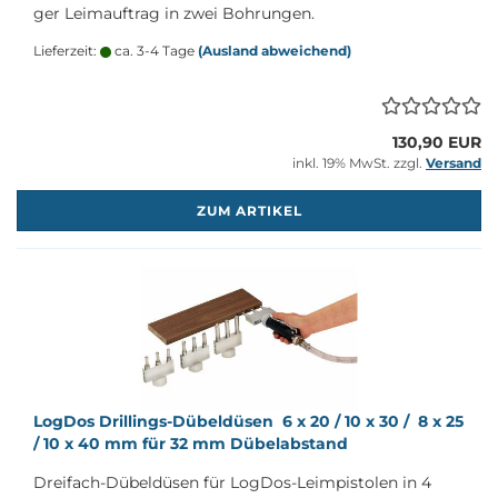
ger Leim­auf­trag in zwei Boh­run­gen.
Lieferzeit:
ca. 3-4 Tage
(Ausland abweichend)
130,90 EUR
inkl. 19% MwSt. zzgl.
Versand
M
ZUM ARTIKEL
Log­Dos Drillings-​​Dü­bel­dü­sen 6 x 20 / 10 x 30 / 8 x 25
/ 10 x 40 mm für 32 mm Dü­bel­ab­stand
Dreifach-​Dübeldüsen für LogDos-​Leimpistolen in 4