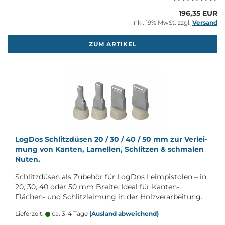
196,35 EUR
inkl. 19% MwSt. zzgl.
Versand
M
ZUM ARTIKEL
Log­Dos Schlitz­dü­sen 20 / 30 / 40 / 50 mm zur Ver­lei­
mung von Kan­ten, La­mel­len, Schlit­zen & schma­len
Nuten.
Schlitz­dü­sen als Zu­be­hör für Log­Dos Le­im­pis­to­len – in
20, 30, 40 oder 50 mm Brei­te. Ideal für Kanten-​,
Flächen-​ und Schlitz­lei­mung in der Holz­ver­ar­bei­tung.
Lieferzeit:
ca. 3-4 Tage
(Ausland abweichend)