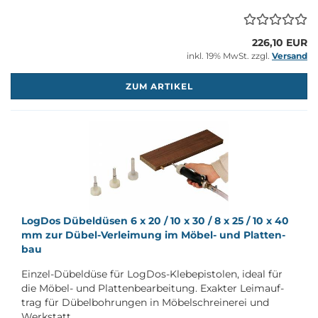
226,10 EUR
inkl. 19% MwSt. zzgl.
Versand
M
ZUM ARTIKEL
Log­Dos Dü­bel­dü­sen 6 x 20 / 10 x 30 / 8 x 25 / 10 x 40
mm zur Dübel-​​Ver­lei­mung im Möbel-​​ und Plat­ten­
bau
Einzel-​Dübeldüse für LogDos-​Klebepistolen, ideal für
die Möbel-​ und Plat­ten­be­ar­bei­tung. Ex­ak­ter Leim­auf­
trag für Dü­bel­boh­run­gen in Mö­bel­schrei­ne­rei und
Werk­statt.